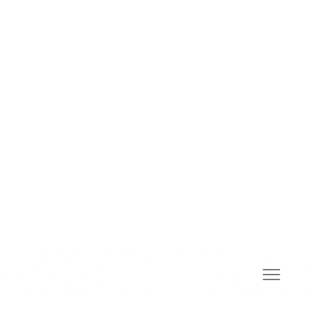
PA
RO
RU
SM
GD
SR
ST
SN
SD
SI
SK
SL
SO
ES
SU
SW
SV
TG
TA
TE
TH
TR
UK
UR
UZ
VI
CY
XH
YI
YO
ZU
LIEFERANTENPORTAL
Lernen Sie unser Angebot kennen
Formatänderungen